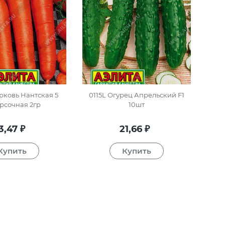
рковь Нантская 5
0115L Огурец Апрельский F1
рсочная 2гр
10шт
3,47
21,66
₽
₽