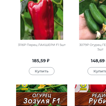
3116P Перец ЛАКШЕРИ F1 5шт
3079P Огурец Г
5шт
185,59
148,69
₽