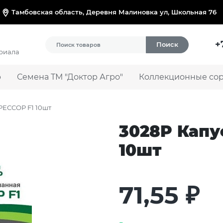
Тамбовская область, Деревня Малиновка ул, Школьная 76
+
Поиск
ериала
р
Семена ТМ "Доктор Агро"
Коллекционные сорт
ГРЕССОР F1 10шт
3028P Капу
10шт
71,55
₽