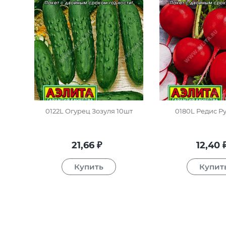
0122L Огурец Зозуля 10шт
0180L Редис Р
21,66
12,40
₽