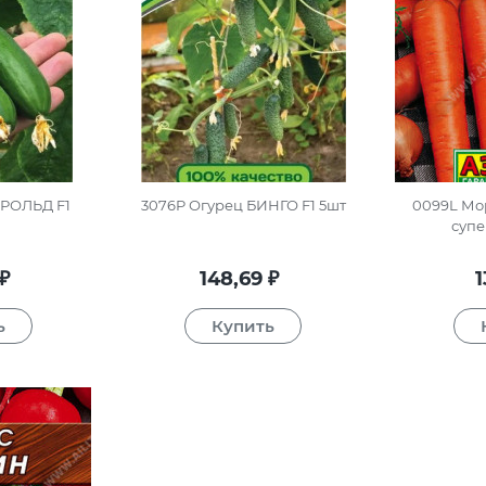
ЕРОЛЬД F1
3076P Огурец БИНГО F1 5шт
0099L Мо
супе
148,69
1
₽
₽