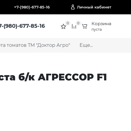
+7-(980)-677-85-16
Личный кабинет
Корзина
0
0
7-(980)-677-85-16
пуста
а томатов ТМ "Доктор Агро"
Еще...
ста б/к АГРЕССОР F1