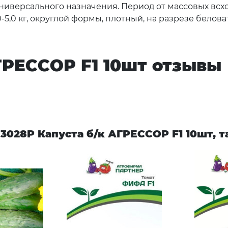
версального назначения. Период от массовых всход
,0-5,0 кг, округлой формы, плотный, на разрезе бело
ГРЕССОР F1 10шт отзывы
3028P Капуста б/к АГРЕССОР F1 10шт, 