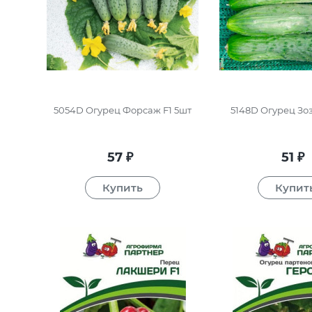
5054D Огурец Форсаж F1 5шт
5148D Огурец Зоз
57
51
₽
₽