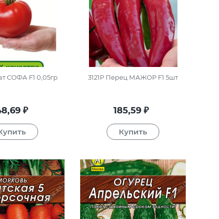
ат СОФА F1 0,05гр
3121P Перец МАЖОР F1 5шт
48,69
185,59
₽
₽