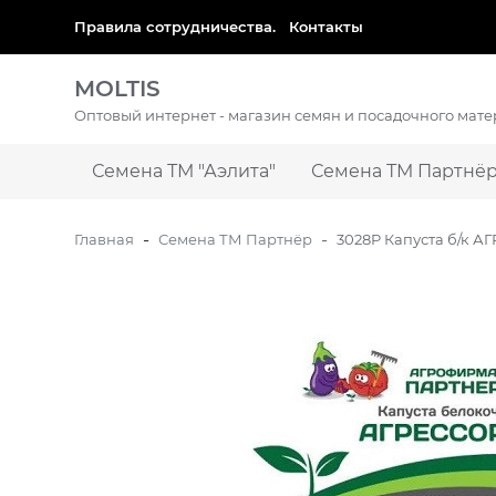
​Правила сотрудничества.
Контакты
MOLTIS
Оптовый интернет - магазин семян и посадочного мат
Семена ТМ "Аэлита"
Семена ТМ Партнё
-
-
Главная
Семена ТМ Партнёр
3028P Капуста б/к А