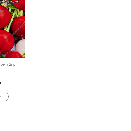
убин 2гр
₽