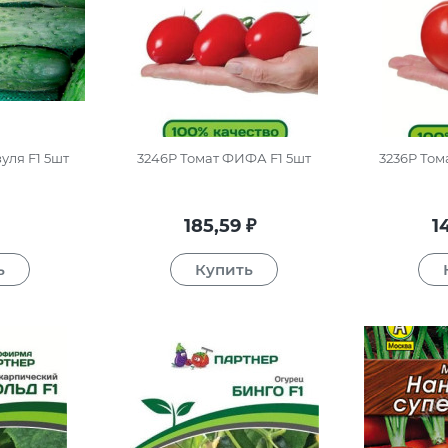
уля F1 5шт
3246P Томат ФИФА F1 5шт
3236P Том
185,59
1
₽