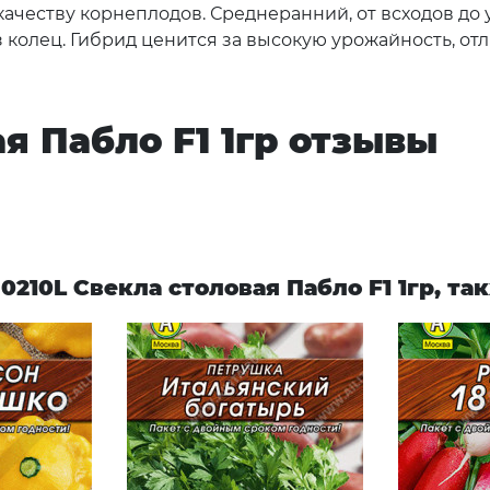
еству корнеплодов. Среднеранний, от всходов до уб
ез колец. Гибрид ценится за высокую урожайность, от
я Пабло F1 1гр отзывы
210L Свекла столовая Пабло F1 1гр, т