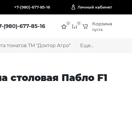
+7-(980)-677-85-16
Личный кабинет
Корзина
0
0
7-(980)-677-85-16
пуста
а томатов ТМ "Доктор Агро"
Еще...
ла столовая Пабло F1