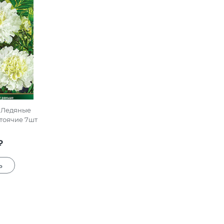
 Ледяные
тоячие 7шт
₽