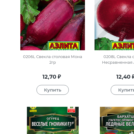
0206L Свекла столовая Мона
0208L Свекла 
2гр
Несравненная А
12,70
12,40
₽