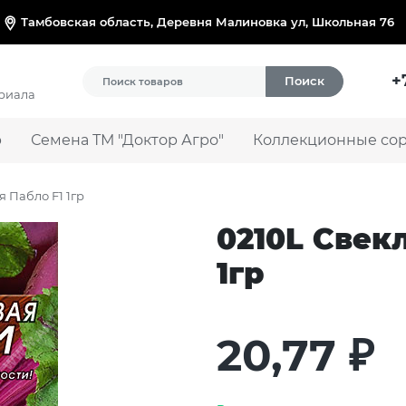
Тамбовская область, Деревня Малиновка ул, Школьная 76
+
Поиск
ериала
р
Семена ТМ "Доктор Агро"
Коллекционные сорт
я Пабло F1 1гр
0210L Свек
1гр
20,77
₽