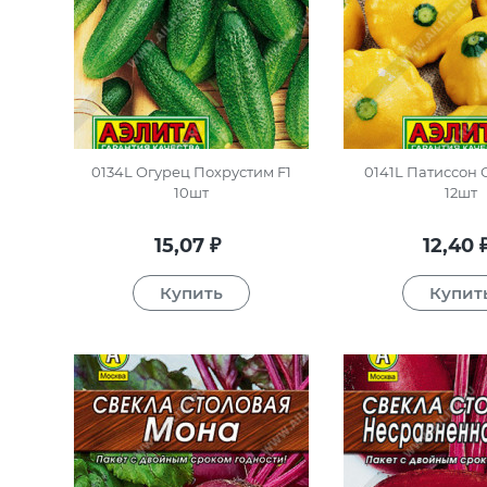
0134L Огурец Похрустим F1
0141L Патиссон
10шт
12шт
15,07
12,40
₽