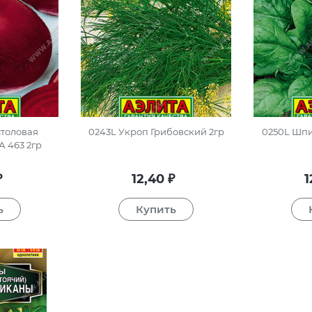
столовая
0243L Укроп Грибовский 2гр
0250L Шпи
 463 2гр
12,40
1
₽
₽