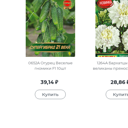
0652A Огурец Веселые
1264A Бархатцы
гномики F1 10шт
великаны прямос
39,14
28,86
₽