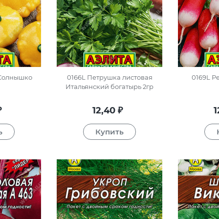
 Солнышко
0166L Петрушка листовая
0169L Ре
Итальянский богатырь 2гр
12,40
1
₽
₽