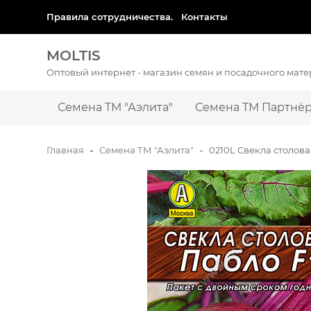
​Правила сотрудничества.
Контакты
MOLTIS
Оптовый интернет - магазин семян и посадочного мат
Семена ТМ "Аэлита"
Семена ТМ Партнё
-
-
Главная
Семена ТМ "Аэлита"
0210L Свекла столова