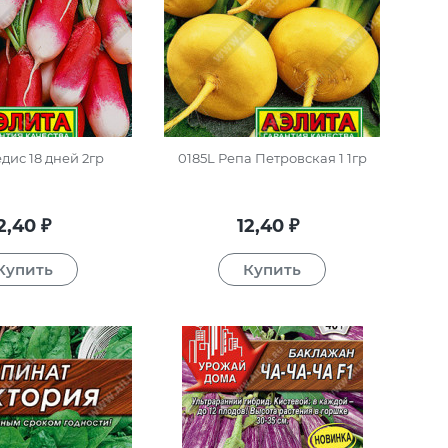
дис 18 дней 2гр
0185L Репа Петровская 1 1гр
2,40
12,40
₽
₽