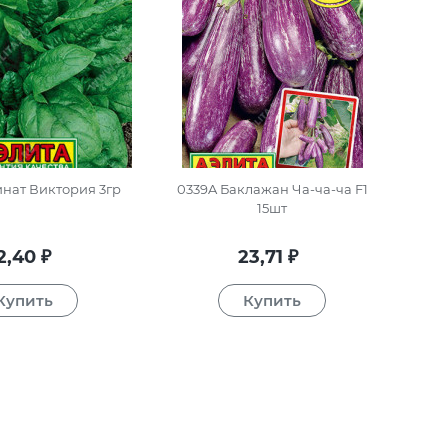
нат Виктория 3гр
0339A Баклажан Ча-ча-ча F1
15шт
2,40
23,71
₽
₽