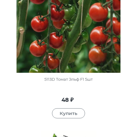
5113D Томат Эльф F1 5шт
48
₽