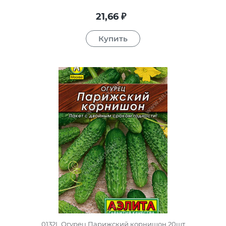
21,66
₽
0132L Огурец Парижский корнишон 20шт