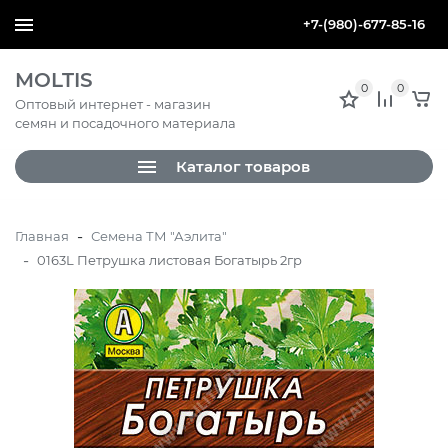
+7-(980)-677-85-16
MOLTIS
0
0
Оптовый интернет - магазин
семян и посадочного материала
Каталог товаров
-
Главная
Семена ТМ "Аэлита"
-
0163L Петрушка листовая Богатырь 2гр