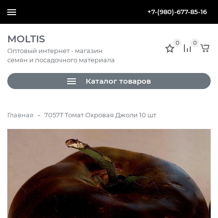
+7-(980)-677-85-16
MOLTIS
0
0
Оптовый интернет - магазин
семян и посадочного материала
Каталог товаров
-
Главная
7057T Томат Охровая Джоли 10 шт