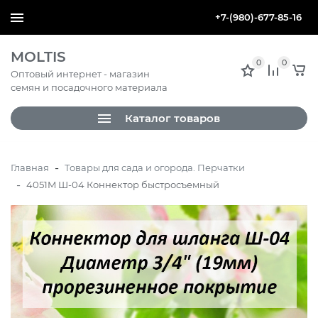
+7-(980)-677-85-16
MOLTIS
0
0
Оптовый интернет - магазин
семян и посадочного материала
Каталог товаров
-
Главная
Товары для сада и огорода. Перчатки
-
4051M Ш-04 Коннектор быстросъемный